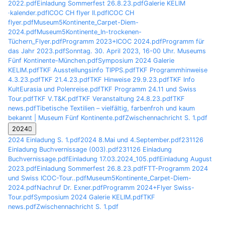
2022.pdf
Einladung Sommerfest 26.8.23.pdf
Galerie KELIM
·kalender.pdf
ICOC CH flyer II.pdf
ICOC CH
flyer.pdf
Museum5Kontinente_Carpet-Diem-
2024.pdf
Museum5Kontinente_In-trockenen-
Tüchern_Flyer.pdf
Programm 2023+ICOC 2024.pdf
Programm für
das Jahr 2023.pdf
Sonntag. 30. April 2023, 16-00 Uhr. Museums
Fünf Kontinente-München.pdf
Symposium 2024 Galerie
KELIM.pdf
TKF Ausstellungsinfo TIPPS.pdf
TKF Programmhinweise
4.3.23.pdf
TKF 21.4.23.pdf
TKF Hinweise 29.9.23.pdf
TKF Info
KultEurasia und Polenreise.pdf
TKF Programm 24.11 und Swiss
Tour.pdf
TKF V.T&K.pdf
TKF Veranstaltung 24.8.23.pdf
TKF
news.pdf
Tibetische Textilien – vielfältig, farbenfroh und kaum
bekannt | Museum Fünf Kontinente.pdf
Zwischennachricht S. 1.pdf
2024
2024 Einladung S. 1.pdf
2024 8.Mai und 4.September.pdf
231126
Einladung Buchvernissage (003).pdf
231126 Einladung
Buchvernissage.pdf
Einladung 17.03.2024_105.pdf
Einladung August
2023.pdf
Einladung Sommerfest 26.8.23.pdf
FTT-Programm 2024
und Swiss ICOC-Tour..pdf
Museum5Kontinente_Carpet-Diem-
2024.pdf
Nachruf Dr. Exner.pdf
Programm 2024+Flyer Swiss-
Tour.pdf
Symposium 2024 Galerie KELIM.pdf
TKF
news.pdf
Zwischennachricht S. 1.pdf