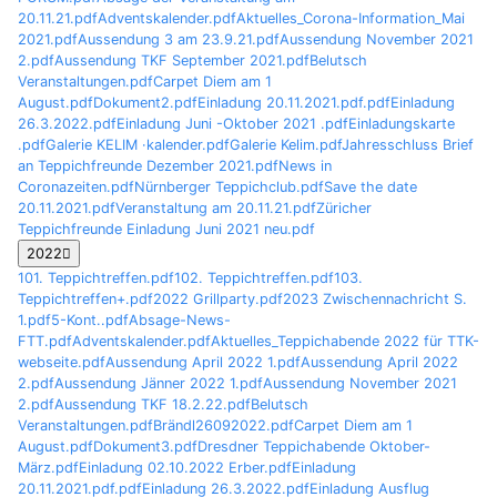
20.11.21.pdf
Adventskalender.pdf
Aktuelles_Corona-Information_Mai
2021.pdf
Aussendung 3 am 23.9.21.pdf
Aussendung November 2021
2.pdf
Aussendung TKF September 2021.pdf
Belutsch
Veranstaltungen.pdf
Carpet Diem am 1
August.pdf
Dokument2.pdf
Einladung 20.11.2021.pdf.pdf
Einladung
26.3.2022.pdf
Einladung Juni -Oktober 2021 .pdf
Einladungskarte
.pdf
Galerie KELIM ·kalender.pdf
Galerie Kelim.pdf
Jahresschluss Brief
an Teppichfreunde Dezember 2021.pdf
News in
Coronazeiten.pdf
Nürnberger Teppichclub.pdf
Save the date
20.11.2021.pdf
Veranstaltung am 20.11.21.pdf
Züricher
Teppichfreunde Einladung Juni 2021 neu.pdf
2022
101. Teppichtreffen.pdf
102. Teppichtreffen.pdf
103.
Teppichtreffen+.pdf
2022 Grillparty.pdf
2023 Zwischennachricht S.
1.pdf
5-Kont..pdf
Absage-News-
FTT.pdf
Adventskalender.pdf
Aktuelles_Teppichabende 2022 für TTK-
webseite.pdf
Aussendung April 2022 1.pdf
Aussendung April 2022
2.pdf
Aussendung Jänner 2022 1.pdf
Aussendung November 2021
2.pdf
Aussendung TKF 18.2.22.pdf
Belutsch
Veranstaltungen.pdf
Brändl26092022.pdf
Carpet Diem am 1
August.pdf
Dokument3.pdf
Dresdner Teppichabende Oktober-
März.pdf
Einladung 02.10.2022 Erber.pdf
Einladung
20.11.2021.pdf.pdf
Einladung 26.3.2022.pdf
Einladung Ausflug