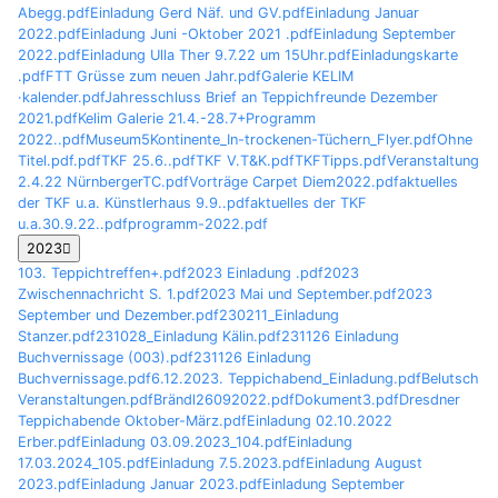
Abegg.pdf
Einladung Gerd Näf. und GV.pdf
Einladung Januar
2022.pdf
Einladung Juni -Oktober 2021 .pdf
Einladung September
2022.pdf
Einladung Ulla Ther 9.7.22 um 15Uhr.pdf
Einladungskarte
.pdf
FTT Grüsse zum neuen Jahr.pdf
Galerie KELIM
·kalender.pdf
Jahresschluss Brief an Teppichfreunde Dezember
2021.pdf
Kelim Galerie 21.4.-28.7+Programm
2022..pdf
Museum5Kontinente_In-trockenen-Tüchern_Flyer.pdf
Ohne
Titel.pdf.pdf
TKF 25.6..pdf
TKF V.T&K.pdf
TKFTipps.pdf
Veranstaltung
2.4.22 NürnbergerTC.pdf
Vorträge Carpet Diem2022.pdf
aktuelles
der TKF u.a. Künstlerhaus 9.9..pdf
aktuelles der TKF
u.a.30.9.22..pdf
programm-2022.pdf
2023
103. Teppichtreffen+.pdf
2023 Einladung .pdf
2023
Zwischennachricht S. 1.pdf
2023 Mai und September.pdf
2023
September und Dezember.pdf
230211_Einladung
Stanzer.pdf
231028_Einladung Kälin.pdf
231126 Einladung
Buchvernissage (003).pdf
231126 Einladung
Buchvernissage.pdf
6.12.2023. Teppichabend_Einladung.pdf
Belutsch
Veranstaltungen.pdf
Brändl26092022.pdf
Dokument3.pdf
Dresdner
Teppichabende Oktober-März.pdf
Einladung 02.10.2022
Erber.pdf
Einladung 03.09.2023_104.pdf
Einladung
17.03.2024_105.pdf
Einladung 7.5.2023.pdf
Einladung August
2023.pdf
Einladung Januar 2023.pdf
Einladung September